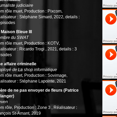
rnaliste judiciaire
em rôle muet, Production : Pixcom,
alisateur : Stéphane Simard, 2022, details :
épisodes
 Maison Bleue III
mbre du SWAT
em rôle muet, Production : KOTV,
lisateur : Ricardo Trogi , 2021, details : 3
isodes
e affaire criminelle
ployé de La shop informatique
em rôle muet, Production : Sovimage,
alisateur : Stéphane Lapointe, 2021
ière de ne pas envoyer de fleurs (Patrice
langer)
even
em rôle, Production : Zone 3 , Réalisateur :
ançois St-Amant, 2019