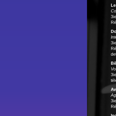
Le
Co
3i
Ré
Do
In
3i
Ré
de
Bê
Vo
3i
té
Av
Ag
3i
Ré
In