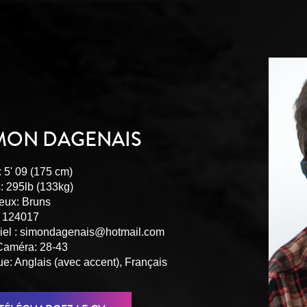
MON DAGENAIS
: 5' 09 (175 cm)
: 295lb (133kg)
eux: Bruns
 124017
iel :
simondagenais@hotmail.com
Caméra: 28-43
e: Anglais (avec accent), Français