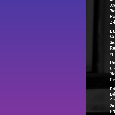
Jou
3i
Ré
2 
La
Me
3i
Réa
ép
Un
Em
3i
Ré
Pr
Bé
St
2i
Fr