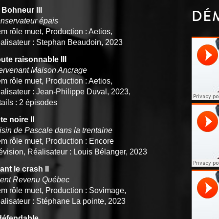
 Bohneur III
DÉ
nservateur épais
em rôle muet, Production : Aetios,
alisateur : Stephan Beaudoin, 2023
ute raisonnable III
tervenant Maison Ancrage
em rôle muet, Production : Aetios,
alisateur : Jean-Philippe Duval, 2023,
tails : 2 épisodes
te noire II
isin de Pascale dans la trentaine
em rôle muet, Production : Encore
lévision, Réalisateur : Louis Bélanger, 2023
ant le crash II
ent Revenu Québec
em rôle muet, Production : Sovimage,
alisateur : Stéphane La pointe, 2023
défendable