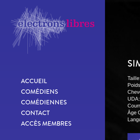
SI
Taille
ACCUEIL
Poids
COMÉDIENS
Chev
UDA:
COMÉDIENNES
Courr
CONTACT
Âge 
Langu
ACCÈS MEMBRES