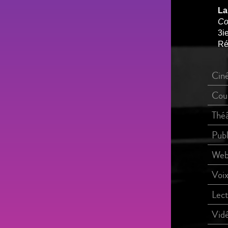
La
Co
3i
Ré
Cin
Cou
Thé
Publ
Web
Voix
Lec
Vidé