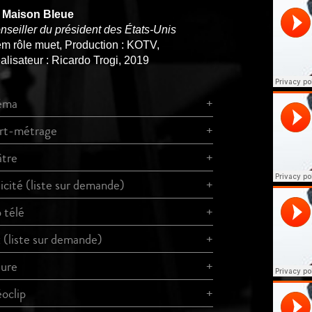
 Maison Bleue
nseiller du président des États-Unis
em rôle muet, Production : KOTV,
alisateur : Ricardo Trogi, 2019
éma
rt-métrage
âtre
icité (liste sur demande)
 télé
 (liste sur demande)
ture
oclip