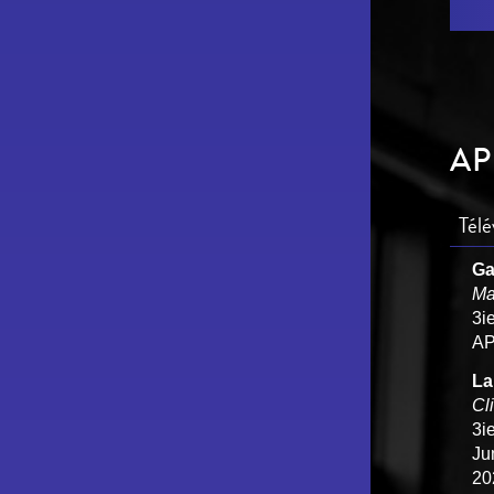
AP
Télé
Ga
Ma
3i
AP
La
Cl
3i
Ju
20