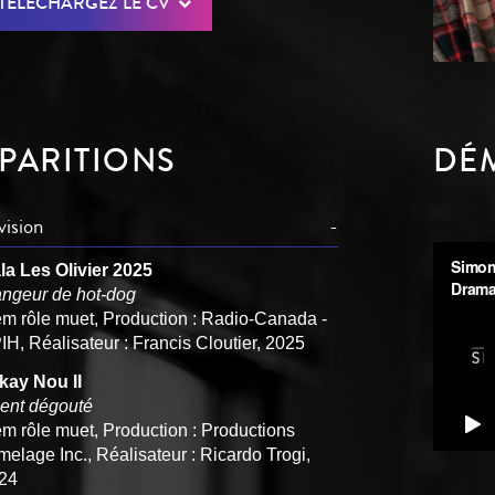
TÉLÉCHARGEZ LE CV
PARITIONS
DÉ
vision
la Les Olivier 2025
ngeur de hot-dog
em rôle muet, Production : Radio-Canada -
IH, Réalisateur : Francis Cloutier, 2025
kay Nou II
ient dégouté
em rôle muet, Production : Productions
melage Inc., Réalisateur : Ricardo Trogi,
24